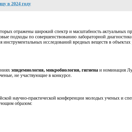
ицу в 2024 году
оторых отражены широкий спектр и масштабность актуальных п
ые подходы по совершенствованию лабораторной диагностики 
 инструментальных исследований вредных веществ в объектах 
лениях
эпидемиология, микробиология, гигиена
и номинация Лу
ченые, не участвующие в конкурсе.
ийской научно-практической конференции молодых ученых и сп
ующим образом: