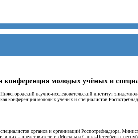
я конференция молодых учёных и специа
Н “Нижегородский научно-исследовательский институт эпидемио
ская конференция молодых учёных и специалистов Роспотребн
специалистов органов и организаций Роспотребнадзора, Минист
ди них – представители из Москвы и Санкт-Петербурга, республ