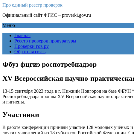
Про единый реестр проверок
Официальный сайт ФГИС – proverki.gov.ru
Меню
Главная
Реестр проверок прокуратуры
Проверки гов ру
Обратная связь
Фбуз фцгиэ роспотребнадзор
XV Всероссийская научно-практическа
13-15 сентября 2023 года в г. Нижний Новгород на базе ФБУ
Роспотребнадзора прошла XV Всероссийская научно-практиче
и гигиены.
Участники
В работе конференции приняли участие 128 молодых учёных и 
других учреждений из 18 субъектов Российской Федерации. Сре