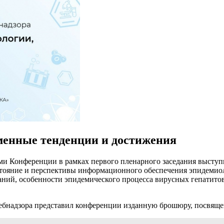
менные тенденции и достижения
и Конференции в рамках первого пленарного заседания выступ
тояние и перспективы информационного обеспечения эпидемиол
ний, особенности эпидемического процесса вирусных гепатито
ебнадзора представил конференции изданную брошюру, посвящен