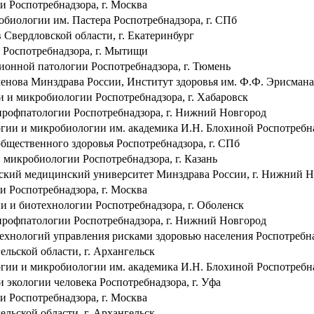
Роспотребнадзора, г. Москва
ологии им. Пастера Роспотребнадзора, г. СПб
Свердловской области, г. Екатеринбург
Роспотребнадзора, г. Мытищи
нной патологии Роспотребнадзора, г. Тюмень
ва Минздрава России, Институт здоровья им. Ф.Ф. Эрисмана,
 микробиологии Роспотребнадзора, г. Хабаровск
офпатологии Роспотребнадзора, г. Нижний Новгород
 и микробиологии им. академика И.Н. Блохиной Роспотребна
щественного здоровья Роспотребнадзора, г. СПб
икробиологии Роспотребнадзора, г. Казань
кий медицинский университет Минздрава России, г. Нижний Н
Роспотребнадзора, г. Москва
и биотехнологии Роспотребнадзора, г. Оболенск
офпатологии Роспотребнадзора, г. Нижний Новгород
нологий управления рисками здоровью населения Роспотребнад
льской области, г. Архангельск
 и микробиологии им. академика И.Н. Блохиной Роспотребна
кологии человека Роспотребнадзора, г. Уфа
Роспотребнадзора, г. Москва
льской области, г. Архангельск