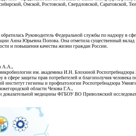
ибирской, Омской, Ростовской, Свердловской, Саратовской, Тю
обратилась Руководитель Федеральной службы по надзору в сфе
ации Анна Юрьевна Попова. Она отметила существенный вклад 
ости и повышения качества жизни граждан России.
 А.А.,
робиологии им. академика И.Н. Блохиной Роспотребнадзора З
 в сфере защиты прав потребителей и благополучия человека п
й институт гигиены и профпатологии Роспотребнадзора Умняги
жегородской области Чехова Г.А.,
и доказательной медицины ФГБОУ ВО Приволжский исследоват