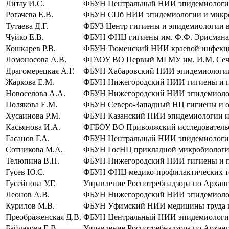
Литау И.С.
ФБУН Центральный НИИ эпидемиологии 
Рогачева Е.В.
ФБУН СПб НИИ эпидемиологии и микроби
Тутаева Д.Г.
ФБУЗ Центр гигиены и эпидемиологии в 
Чуйко Е.В.
ФБУН ФНЦ гигиены им. Ф.Ф. Эрисмана 
Кошкарев Р.В.
ФБУН Тюменский НИИ краевой инфекцио
Ломоносова А.В.
ФГАОУ ВО Первый МГМУ им. И.М. Сечено
Драгомерецкая А.Г.
ФБУН Хабаровский НИИ эпидемиологии и
Жаркова Е.М.
ФБУН Нижегородский НИИ гигиены и пр
Новоселова А.А.
ФБУН Нижегородский НИИ эпидемиологии
Полякова Е.М.
ФБУН Северо-Западный НЦ гигиены и об
Хусаинова Р.М.
ФБУН Казанский НИИ эпидемиологии и м
Касьянова И.А.
ФГБОУ ВО Приволжский исследовательс
Гасанов Г.А.
ФБУН Центральный НИИ эпидемиологии 
Сотникова М.А.
ФБУН ГосНЦ прикладной микробиологии 
Телюпина В.П.
ФБУН Нижегородский НИИ гигиены и пр
Гусев Ю.С.
ФБУН ФНЦ медико-профилактических тех
Гусейнова У.Г.
Управление Роспотребнадзора по Арханге
Леонов А.В.
ФБУН Нижегородский НИИ эпидемиологии
Курилов М.В.
ФБУН Уфимский НИИ медицины труда и э
Преображенская Д.В.
ФБУН Центральный НИИ эпидемиологии 
Байдакова Е.В.
Управление Роспотребнадзора по Арханге