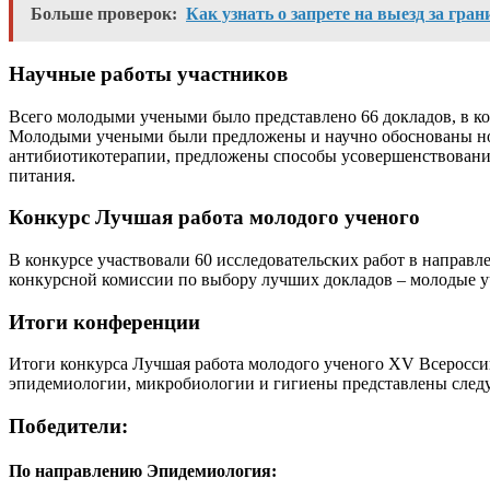
Больше проверок:
Как узнать о запрете на выезд за гран
Научные работы участников
Всего молодыми учеными было представлено 66 докладов, в к
Молодыми учеными были предложены и научно обоснованы нов
антибиотикотерапии, предложены способы усовершенствования
питания.
Конкурс Лучшая работа молодого ученого
В конкурсе участвовали 60 исследовательских работ в направ
конкурсной комиссии по выбору лучших докладов – молодые у
Итоги конференции
Итоги конкурса Лучшая работа молодого ученого ХV Всеросс
эпидемиологии, микробиологии и гигиены представлены след
Победители:
По направлению Эпидемиология: