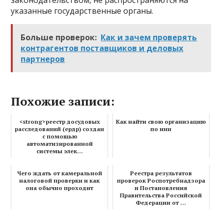
законодательством, не распространяются на
указанные государственные органы.
Больше проверок:
Как и зачем проверять
контрагентов поставщиков и деловых
партнеров
Похожие записи:
<strong>реестр досудовых
Как найти свою организацию
расследований (ердр) создан
по инн
с помощью
автоматизированной
системы элек...
Чего ждать от камеральной
Реестра результатов
налоговой проверки и как
проверок Роспотребнадзора
она обычно проходит
и Постановления
Правительства Российской
Федерации от ...