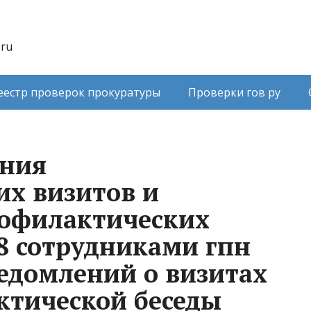
.ru
еестр проверок прокуратуры
Проверки гов ру
ения
х визитов и
рофилактических
48 сотрудниками гпн
едомлений о визитах
ктической беседы