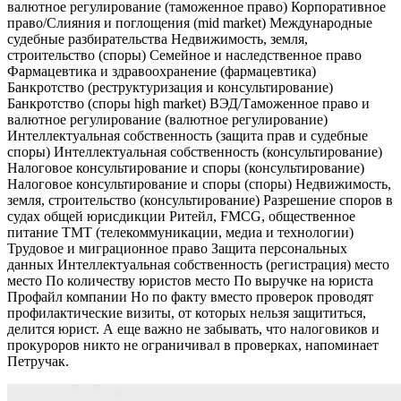
валютное регулирование (таможенное право) Корпоративное
право/Слияния и поглощения (mid market) Международные
судебные разбирательства Недвижимость, земля,
строительство (споры) Семейное и наследственное право
Фармацевтика и здравоохранение (фармацевтика)
Банкротство (реструктуризация и консультирование)
Банкротство (споры high market) ВЭД/Таможенное право и
валютное регулирование (валютное регулирование)
Интеллектуальная собственность (защита прав и судебные
споры) Интеллектуальная собственность (консультирование)
Налоговое консультирование и споры (консультирование)
Налоговое консультирование и споры (споры) Недвижимость,
земля, строительство (консультирование) Разрешение споров в
судах общей юрисдикции Ритейл, FMCG, общественное
питание ТМТ (телекоммуникации, медиа и технологии)
Трудовое и миграционное право Защита персональных
данных Интеллектуальная собственность (регистрация) место
место По количеству юристов место По выручке на юриста
Профайл компании Но по факту вместо проверок проводят
профилактические визиты, от которых нельзя защититься,
делится юрист. А еще важно не забывать, что налоговиков и
прокуроров никто не ограничивал в проверках, напоминает
Петручак.