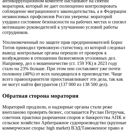
антикоррупционном комитете настаивают на снятии
моратория, который не дает полноценно контролировать
соблюдение миграционного законодательства, а в Федерации
независимых профсоюзов России уверены: мораторий
ухудшил состояние безопасности на рабочих местах и снизил
мотивацию руководителей к улучшению условий работы
сотрудников.
Уполномоченный по защите прав предпринимателей Борис
Титов приводил тревожную статистику, из которой следовал
вывод: контрольные органы перешли от проверок к
возбуждению в отношении бизнесменов уголовных дел.
Например, дел о мошенничестве (ст. 159 УК) в 2023 году
стало на 23% больше. При этом они составляют уже почти
половину (48%) от всех находящихся в производстве. Чаще
всего правоохранители приостанавливают эти дела, так как
не могут найти фигурантов (137 000 из 138 500 дел).
Обратная сторона моратория
Мораторий продлили, и надзорные органы стали реже
внепланово проверять бизнес, соглашается Руслан Петручак,
советник практики разрешения споров и банкротства АПК и
сельское хозяйство Арбитражное судопроизводство (крупные
коммерческие споры: high market) ВЭД/Таможенное право и