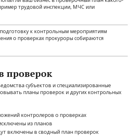
опал ли ваш бизнес в проверочный план какого-
пример трудовой инспекции, МЧС или
и подготовку к контрольным мероприятиям
ения о проверках прокуроры собираются
в проверок
ведомства субъектов и специализированные
асовывать планы проверок и других контрольных
ложений контролеров о проверках
исключены из планов
дут включены в сводный план проверок