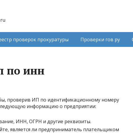
.ru
еестр проверок прокуратуры
Проверки гов ру
п по инн
жбы, проверив ИП по идентификационному номеру
следующую информацию о предприятии:
вание, ИНН, ОГРН и другие реквизиты.
айте, является ли предприниматель плательщиком