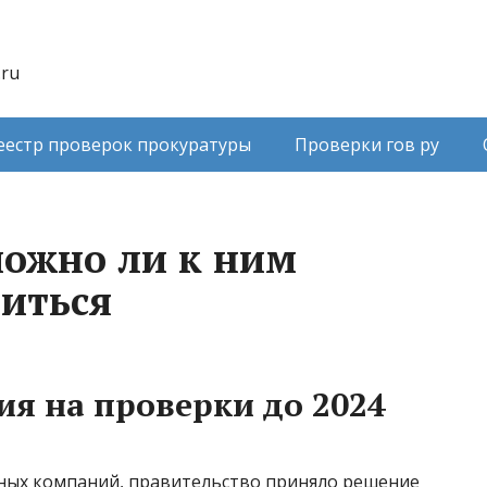
.ru
еестр проверок прокуратуры
Проверки гов ру
можно ли к ним
виться
я на проверки до 2024
нных компаний, правительство приняло решение