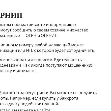
ОГРНИП
льком просматриваете информацию о
 могут сообщить о своем хозяине множество
рмативные — ОГРН и ОГРНИП.
ационному номеру любой желающий может
изации или ИП, с которой будет сотрудничать.
воспользоваться сервисом. Бдительность
нодневками. Так иногда поступают мошенники:
плату и исчезают.
банкротства несут риски. Вы можете не получить
боты. Например, если купить у банкрота
ть сделку недействительной.
ство вы можете на сайте.