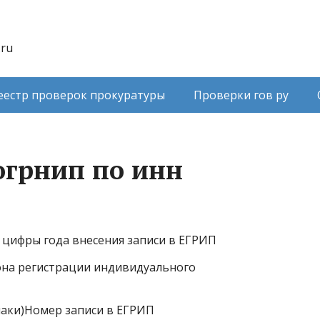
.ru
еестр проверок прокуратуры
Проверки гов ру
огрнип по инн
2 цифры года внесения записи в ЕГРИП
иона регистрации индивидуального
наки)Номер записи в ЕГРИП