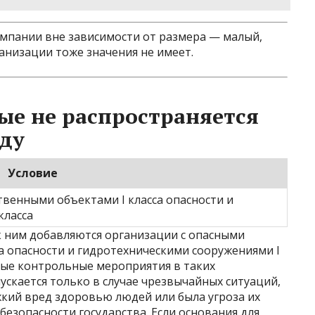
омпании вне зависимости от размера — малый,
ганизации тоже значения не имеет.
ые не распространяется
оду
Условие
венными объектами I класса опасности и
класса
к ним добавляются организации с опасными
а опасности и гидротехническими сооружениями I
вые контрольные мероприятия в таких
ускается только в случае чрезвычайных ситуаций,
жкий вред здоровью людей или была угроза их
безопасности государства. Если основания для