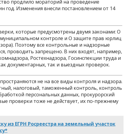
ство продлило мораторий на проведение
дин год. Изменения внесли постановлением от 14
ерки, которые предусмотрены двумя законами: О
и муниципальном контроле и О защите прав юрлиц
зора). Поэтому все контрольные и надзорные
я, проводить запрещено. В них входят, например,
комнадзора, Ростехнадзора, Госинспекции труда и
как документарных, так и выездных проверок.
ространяются не на все виды контроля и надзора.
тный, налоговый, таможенный контроль, контроль
обработкой персональных данных, прокурорский
вые проверки тоже не действует, их по-прежнему
ку из ЕГРН Росреестра на земельный участок
су*