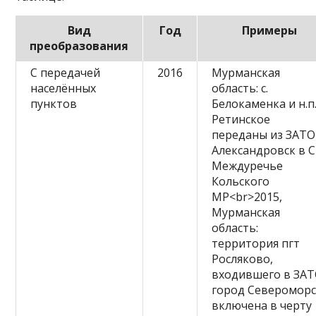
Вид
Год
Примеры
преобразования
С передачей
2016
Мурманская
населённых
область: с.
пунктов
Белокаменка и н.п
Ретинское
переданы из ЗАТО
Александровск в 
Междуречье
Кольского
МР<br>2015,
Мурманская
область:
территория пгт
Росляково,
входившего в ЗА
город Североморс
включена в черту