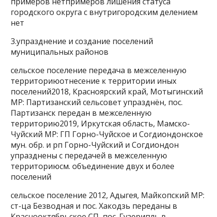
примеров нетпримеров лишения статуса
городского округа с внутригородским делением
нет
3.упразднение и создание поселений
муниципальных районов
сельское поселение передача в межселенную
территориюотнесение к территории иных
поселений2018, Красноярский край, Мотыгинский
МР: Партизанский сельсовет упразднён, пос.
Партизанск передан в межселенную
территорию2019, Иркутская область, Мамско-
Чуйский МР: ГП Горно-Чуйское и Согдиондонское
мун. обр. и рп Горно-Чуйский и Согдиондон
упразднены с передачей в межселенную
территориюсм. объединение двух и более
поселений
сельское поселение 2012, Адыгея, Майкопский МР:
ст-ца Безводная и пос. Хакодзь переданы в
Краснооктябрьское СП, пос. Гузерипль в