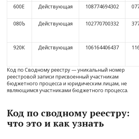
600Е
Действующая
108774694302
07
080Ъ
Действующая
102770700332
37
920К
Действующая
106164406437
11
Код по Сводному реестру — уникальный номер
реестровой записи присвоенный участникам
бюджетного процесса и юридическим лицам, не
являющимся участниками бюджетного процесса.
Код по сводному реестру:
что это и как узнать