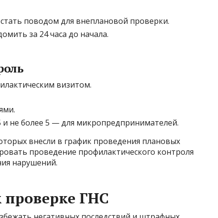
стать поводом для внеплановой проверки.
мить за 24 часа до начала.
роль
илактическим визитом.
ями.
Б и не более 5 — для микропредпринимателей.
которых внесли в график проведения плановых
ировать проведение профилактического контроля
ния нарушений.
к проверке ГНС
збежать негативных последствий и штрафных