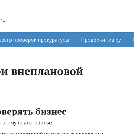
.ru
еестр проверок прокуратуры
Проверки гов ру
ри внеплановой
оверять бизнес
к этому подготовиться