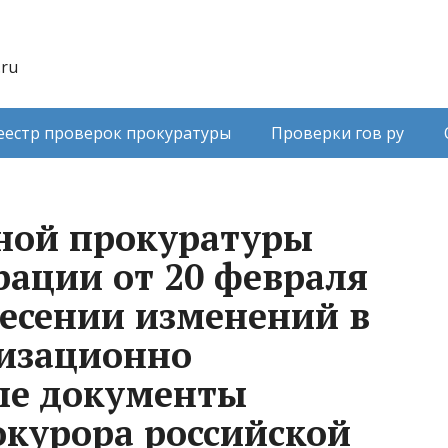
.ru
еестр проверок прокуратуры
Проверки гов ру
ной прокуратуры
рации от 20 февраля
несении изменений в
низационно
ые документы
окурора российской