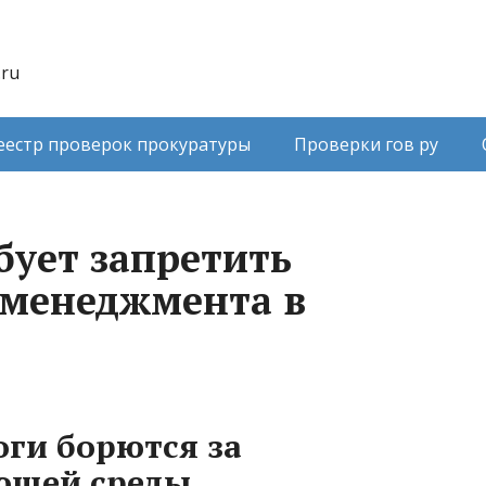
.ru
еестр проверок прокуратуры
Проверки гов ру
бует запретить
оменеджмента в
оги борются за
ющей среды