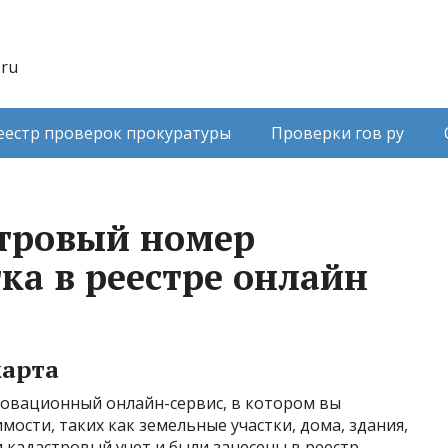
.ru
еестр проверок прокуратуры
Проверки гов ру
стровый номер
ка в реестре онлайн
карта
новационный онлайн-сервис, в котором вы
ости, таких как земельные участки, дома, здания,
 кадастровый учет и были занесены в реестр.