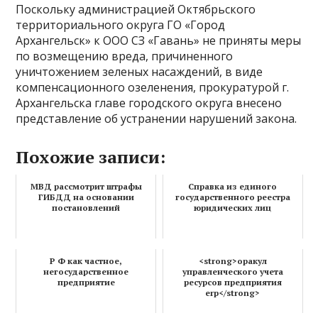
Поскольку администрацией Октябрьского
территориального округа ГО «Город
Архангельск» к ООО СЗ «Гавань» не приняты меры
по возмещению вреда, причиненного
уничтожением зеленых насаждений, в виде
компенсационного озеленения, прокуратурой г.
Архангельска главе городского округа внесено
представление об устранении нарушений закона.
Похожие записи:
МВД рассмотрит штрафы
Справка из единого
ГИБДД на основании
государственного реестра
постановлений
юридических лиц
Р Ф как частное,
<strong>оракул
негосударственное
управленческого учета
предприятие
ресурсов предприятия
erp</strong>