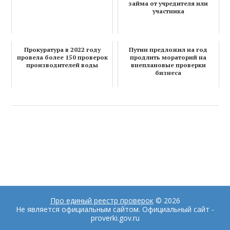
займа от учредителя или
участника
Прокуратура в 2022 году
Путин предложил на год
провела более 150 проверок
продлить мораторий на
производителей воды
внеплановые проверки
бизнеса
Про единый реестр проверок
© 2026
Не является официальным сайтом. Официальный сайт -
proverki.gov.ru