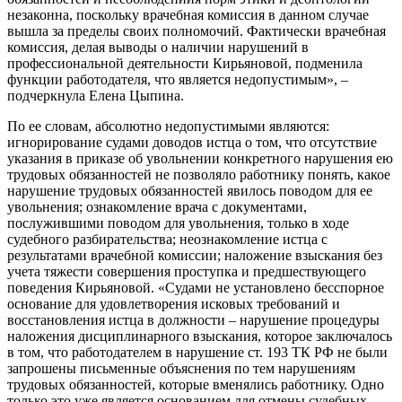
незаконна, поскольку врачебная комиссия в данном случае
вышла за пределы своих полномочий. Фактически врачебная
комиссия, делая выводы о наличии нарушений в
профессиональной деятельности Кирьяновой, подменила
функции работодателя, что является недопустимым», –
подчеркнула Елена Цыпина.
По ее словам, абсолютно недопустимыми являются:
игнорирование судами доводов истца о том, что отсутствие
указания в приказе об увольнении конкретного нарушения ею
трудовых обязанностей не позволяло работнику понять, какое
нарушение трудовых обязанностей явилось поводом для ее
увольнения; ознакомление врача с документами,
послужившими поводом для увольнения, только в ходе
судебного разбирательства; неознакомление истца с
результатами врачебной комиссии; наложение взыскания без
учета тяжести совершения проступка и предшествующего
поведения Кирьяновой. «Судами не установлено бесспорное
основание для удовлетворения исковых требований и
восстановления истца в должности – нарушение процедуры
наложения дисциплинарного взыскания, которое заключалось
в том, что работодателем в нарушение ст. 193 ТК РФ не были
запрошены письменные объяснения по тем нарушениям
трудовых обязанностей, которые вменялись работнику. Одно
только это уже является основанием для отмены судебных