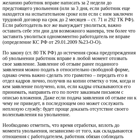
желанию работник вправе написать за 2 недели до
предстоящего увольнения (или за 3 дня, если работник еще
находится на испытательном сроке или если с ним заключен
трудовой договор на срок до 2 месяцев – ст. 71 и 292 ТК РФ).
Если работодатель все же вынуждает уволиться, важно
оставить себе эти дни для возможного маневра, тем более что
заставить уволиться одномоментно работодатель не вправе
(определение КС РФ от 29.01.2009 №23-О-О).
По закону (ст. 80 ТК РФ) до истечения срока предупреждения
об увольнении работник вправе в любой момент отозвать
свое заявление. Заявление об отзыве ранее поданного
заявления можно подать в относительно свободной форме,
однако очень важно сделать это грамотно – передать его в
отдел кадров лично, получив на копии отметку о том, когда и
кем заявление получено, или, если кадры отказываются его
принимать, направить его по почте заказным письмом с
описью вложения. Даже если подача заявления об отзыве ни к
чему не приведет, в последующем оно может сослужить
неплохую службу: будет проще доказать отсутствие своего
волеизъявления на увольнение.
Необходимо отметить, что время отработки, вплоть до
момента увольнения, независимо от того, как складываются
отношения с работодателем, работник обязан соблюдать