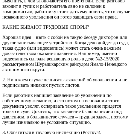
выяснить, в чем заключаются его претензии. Если разговор
заходит в тупик и работодатель явно не склонен к
компромиссам, работнику стоит дать ему понять, что в случае
незаконного увольнения он готов защищать свои права.
КАКИЕ БЫВАЮТ ТРУДОВЫЕ СПОРЫ?
Хорошая идея – взять с собой на такую беседу диктофон или
другое записывающее устройство. Когда дело дойдет до суда,
такая аудио (или видеозапись) может стать очень важным
доказательством оказания давления. Например, именно
видеозапись сыграла решающую роль в деле №2-15/2020,
рассмотренном Шурышкарским райсудом Ямало-Ненецкого
автономного округа.
2. Ни в коем случае не писать заявлений об увольнении и не
подписывать никаких пустых листов.
Если работник напишет заявление об увольнении по
собственному желанию, и его потом на основании этого
документа уволят, оспаривать такое увольнение придется
только в суде. Доказать, что заявление было написано под
давлением, в большинстве случаев – трудная задача, поэтому
лучше изначально не усложнять ситуацию.
3. Обратиться в трудовую инспекцию (Роструд).