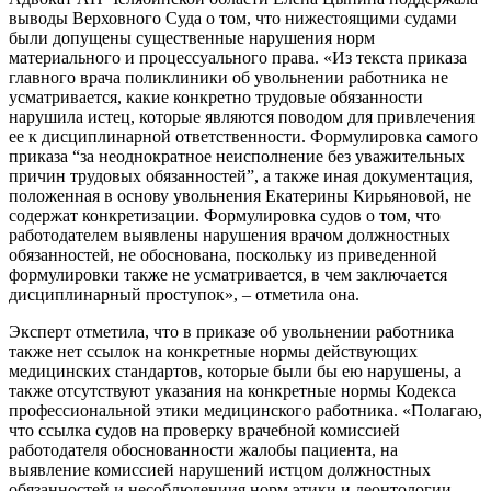
выводы Верховного Суда о том, что нижестоящими судами
были допущены существенные нарушения норм
материального и процессуального права. «Из текста приказа
главного врача поликлиники об увольнении работника не
усматривается, какие конкретно трудовые обязанности
нарушила истец, которые являются поводом для привлечения
ее к дисциплинарной ответственности. Формулировка самого
приказа “за неоднократное неисполнение без уважительных
причин трудовых обязанностей”, а также иная документация,
положенная в основу увольнения Екатерины Кирьяновой, не
содержат конкретизации. Формулировка судов о том, что
работодателем выявлены нарушения врачом должностных
обязанностей, не обоснована, поскольку из приведенной
формулировки также не усматривается, в чем заключается
дисциплинарный проступок», – отметила она.
Эксперт отметила, что в приказе об увольнении работника
также нет ссылок на конкретные нормы действующих
медицинских стандартов, которые были бы ею нарушены, а
также отсутствуют указания на конкретные нормы Кодекса
профессиональной этики медицинского работника. «Полагаю,
что ссылка судов на проверку врачебной комиссией
работодателя обоснованности жалобы пациента, на
выявление комиссией нарушений истцом должностных
обязанностей и несоблюдениия норм этики и деонтологии