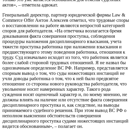
актов», – отметила адвокат.
Генеральный директор, партнер юридической фирмы Law &
Commerce Offer Антон Алексеев отметил, что трудовые споры
о восстановлении на работе являются непростой категорией
споров для работодателя. «На ответчика возлагается бремя
доказывания факта совершения проступка, соблюдения
процедуры наложения дисциплинарного взыскания, учета
тяжести проступка работника при наложении взыскания и
предшествующего этому поведения работника, отношения к
труду. Суд изначально исходит из того, что работник является
более слабой стороной трудовых отношений. Я не назвал бы
однозначным определение ВС РФ. Например, представляется
спорным вывод о том, что суды нижестоящих инстанций не
учли доводы работника о том, что к ней было предвзятое
отношение со стороны нового руководства работодателя, что
увольнение носит намеренных характер. Такого рода
суждения носят оценочный характер и, по моему мнению, не
должны влиять на наличие или отсутствие факта совершения
дисциплинарного проступка и, как следствие, на выводы
принимаемого судебного решения. При этом вывод ВС РФ о
неполном выяснении обстоятельств совершения
дисциплинарного проступка судами нижестоящих инстанций
видится обоснованным», – полагает он.