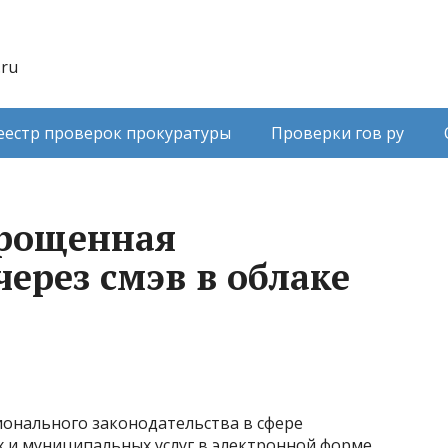
.ru
еестр проверок прокуратуры
Проверки гов ру
прощенная
ерез смэв в облаке
ионального законодательства в сфере
 и муниципальных услуг в электронной форме,