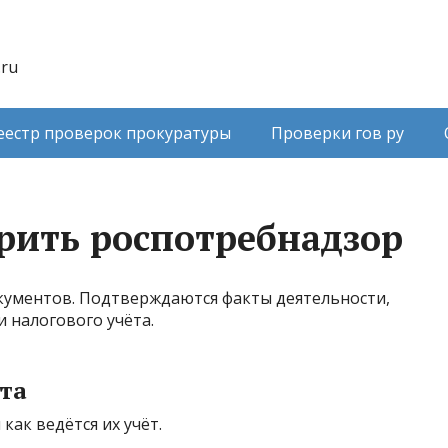
.ru
еестр проверок прокуратуры
Проверки гов ру
рить роспотребнадзор
кументов. Подтверждаются факты деятельности,
и налогового учёта.
та
как ведётся их учёт.