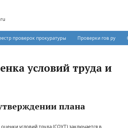
.ru
еестр проверок прокуратуры
Проверки гов ру
енка условий труда и
утверждении плана
оценки условий труда (СОУТ) заключается в