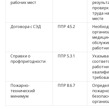
рабочих мест
результ
проверк
труда н
месте
Договора с СЭД
ППР 4.5.2
Необход
организ
медицин
обслужи
работни
Справки о
ППР 5.3.1
Указыва
профпригодности
соответ
работни
квалиф
требова
Пожарно-
ППР 8.6.7
Определ
технический
пожарн
минимум
безопас
организ