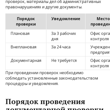
проверок, материалы дел об административных
правонарушениях и другие документы.
Порядок
Уведомление
Место
проверки
проведе
Плановая
За 3 рабочих
Офис орг
дня
контроля
Внеплановая
За 24 часа
Учрежден
предприя
Документарная
Не требуется
Офис орг
контроля
При проведении проверок необходимо
соблюдать установленные законодательством
процедуры и уведомления.
Порядок проведения
документарной проверки