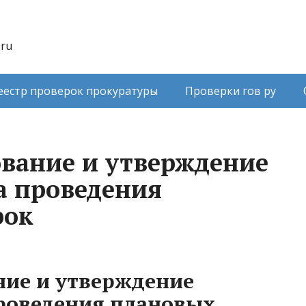
.ru
еестр проверок прокуратуры
Проверки гов ру
ование и утверждение
а проведения
рок
ние и утверждение
роведения плановых