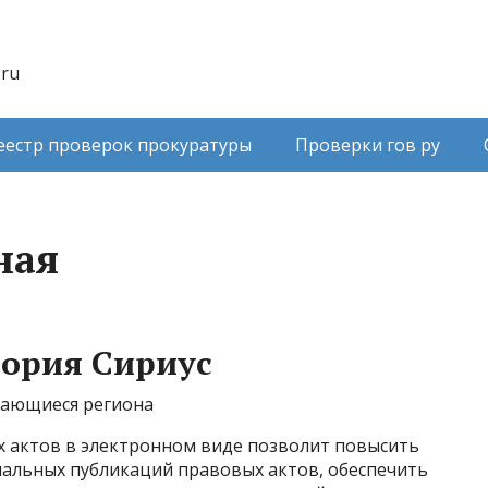
.ru
еестр проверок прокуратуры
Проверки гов ру
ная
тория Сириус
сающиеся региона
 актов в электронном виде позволит повысить
альных публикаций правовых актов, обеспечить