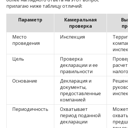
прилагаю ниже таблицу отличий:
Параметр
Камеральная
Вы
проверка
пр
Место
Инспекция
Терри
проведения
компа
инспе
Цель
Проверка
Прове
декларации и ее
расчет
правильности
налог
Основание
Декларация и
Решен
документы,
руков
предоставленные
инспе
компанией
Периодичность
Охватывает
Може
период поданной
охват
декларации
предш