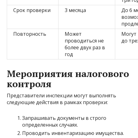
три го
Срок проверки
3 месяца
До 6 м
возмо
продл
Повторность
Может
Могут
проводиться не
до тре
более двух раз в
год
Мероприятия налогового
контроля
Представители инспекции могут выполнять
следующие действия в рамках проверки:
Запрашивать документы в строго
определенных случаях.
Проводить инвентаризацию имущества.