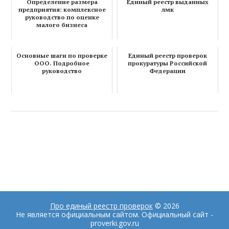
Определение размера
Единый реестр выданных
предприятия: комплексное
лмк
руководство по оценке
малого бизнеса
Основные шаги по проверке
Единый реестр проверок
ООО. Подробное
прокуратуры Российской
руководство
Федерации
Про единый реестр проверок
© 2026
Не является официальным сайтом. Официальный сайт -
proverki.gov.ru