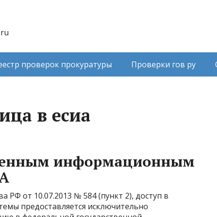
.ru
еестр проверок прокуратуры
Проверки гов ру
ица в есиа
твенным информационным
ИА
РФ от 10.07.2013 № 584 (пункт 2), доступ в
темы предоставляется исключительно