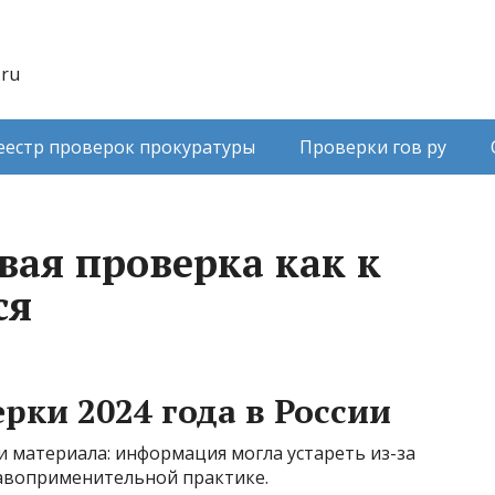
.ru
еестр проверок прокуратуры
Проверки гов ру
вая проверка как к
ся
рки 2024 года в России
 материала: информация могла устареть из-за
авоприменительной практике.