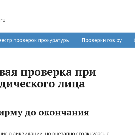
.ru
еестр проверок прокуратуры
Проверки гов ру
вая проверка при
дического лица
ирму до окончания
ие о ликвидации, но внезапно столкнулась с