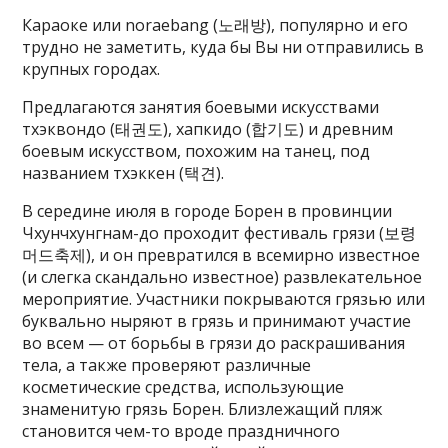
Караоке или noraebang (노래방), популярно и его
трудно не заметить, куда бы Вы ни отправились в
крупных городах.
Предлагаются занятия боевыми искусствами
тхэквондо (태권도), хапкидо (합기도) и древним
боевым искусством, похожим на танец, под
названием тхэккен (택견).
В середине июля в городе Борен в провинции
Чхунчхунгнам-до проходит фестиваль грязи (보령
머드축제), и он превратился в всемирно известное
(и слегка скандально известное) развлекательное
мероприятие. Участники покрываются грязью или
буквально ныряют в грязь и принимают участие
во всем — от борьбы в грязи до раскрашивания
тела, а также проверяют различные
косметические средства, использующие
знаменитую грязь Борен. Близлежащий пляж
становится чем-то вроде праздничного