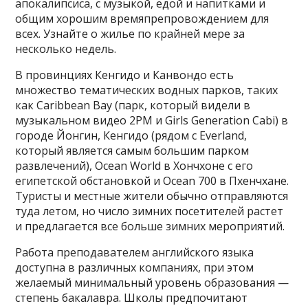
апокалипсиса, с музыкой, едой и напитками и
общим хорошим времяпрепровождением для
всех. Узнайте о жилье по крайней мере за
несколько недель.
В провинциях Кенгидо и Канвондо есть
множество тематических водных парков, таких
как Caribbean Bay (парк, который видели в
музыкальном видео 2PM и Girls Generation Cabi) в
городе Йонгин, Кенгидо (рядом с Everland,
который является самым большим парком
развлечений), Ocean World в Хончхоне с его
египетской обстановкой и Ocean 700 в Пхенчхане.
Туристы и местные жители обычно отправляются
туда летом, но число зимних посетителей растет
и предлагается все больше зимних мероприятий.
Работа преподавателем английского языка
доступна в различных компаниях, при этом
желаемый минимальный уровень образования —
степень бакалавра. Школы предпочитают