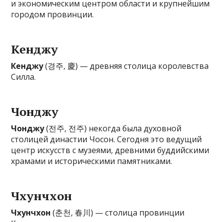
и экономическим центром области и крупнейшим
городом провинции.
Кенджу
Кенджу
(경주, 慶) — древняя столица королевства
Силла.
Чонджу
Чонджу
(전주, 전주) некогда была духовной
столицей династии Чосон. Сегодня это ведущий
центр искусств с музеями, древними буддийскими
храмами и историческими памятниками.
Чхунчхон
Чхунчхон
(춘천, 春川) — столица провинции