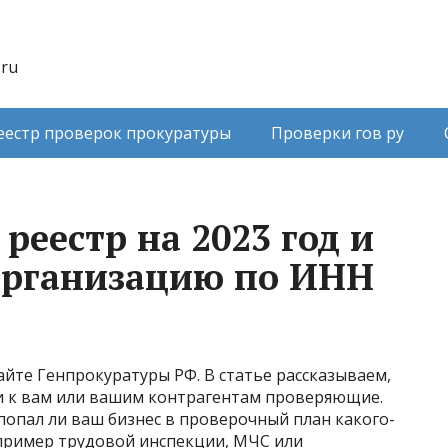
.ru
еестр проверок прокуратуры
Проверки гов ру
еестр на 2023 год и
организацию по ИНН
йте Генпрокуратуры РФ. В статье рассказываем,
ли к вам или вашим контрагентам проверяющие.
опал ли ваш бизнес в проверочный план какого-
пример трудовой инспекции, МЧС или