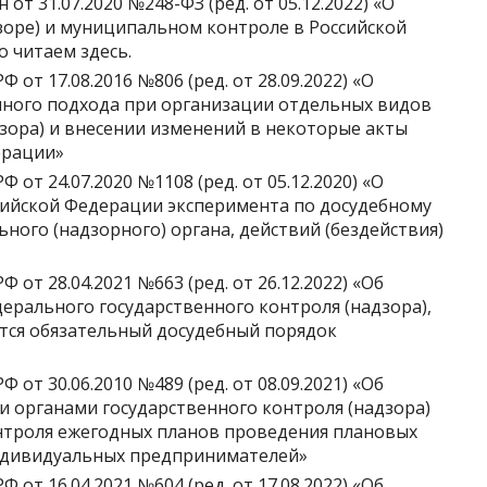
т 31.07.2020 №248-ФЗ (ред. от 05.12.2022) «О
зоре) и муниципальном контроле в Российской
 читаем здесь.
от 17.08.2016 №806 (ред. от 28.09.2022) «О
ного подхода при организации отдельных видов
дзора) и внесении изменений в некоторые акты
ерации»
от 24.07.2020 №1108 (ред. от 05.12.2020) «О
сийской Федерации эксперимента по досудебному
ого (надзорного) органа, действий (бездействия)
от 28.04.2021 №663 (ред. от 26.12.2022) «Об
ерального государственного контроля (надзора),
тся обязательный досудебный порядок
от 30.06.2010 №489 (ред. от 08.09.2021) «Об
 органами государственного контроля (надзора)
нтроля ежегодных планов проведения плановых
ндивидуальных предпринимателей»
от 16.04.2021 №604 (ред. от 17.08.2022) «Об