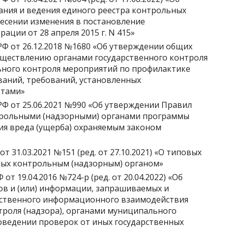
ния и ведения единого реестра контрольных
несении изменения в постановление
ации от 28 апреля 2015 г. N 415»
Ф от 26.12.2018 №1680 «Об утверждении общих
уществлению органами государственного контроля
ьного контроля мероприятий по профилактике
аний, требований, установленных
ктами»
Ф от 25.06.2021 №990 «Об утверждении Правил
трольными (надзорными) органами программы
ия вреда (ущерба) охраняемым законом
 31.03.2021 №151 (ред. от 27.10.2021) «О типовых
мых контрольным (надзорным) органом»
т 19.04.2016 №724-р (ред. от 20.04.2022) «Об
в и (или) информации, запрашиваемых и
ственного информационного взаимодействия
троля (надзора), органами муниципального
оведении проверок от иных государственных