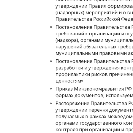
утверждении Правил формирова
(надзорных) мероприятий и о в
Правительства Российской Федер
Постановление Правительства Р
требований к организации и ос
(надзора), органами муниципал
нарушений обязательных требов
муниципальными правовыми а
Постановление Правительства Р
разработки и утверждения кон
профилактики рисков причинен
ценностям»
Приказ Минэкономразвития РФ от
формах документов, используе
Распоряжение Правительства РФ о
утверждении перечня документо
получаемых в рамках межведом
органами государственного кон
контроля при организации и пр