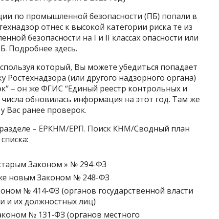
ции по промышленной безопасности (ПБ) попали в
стехнадзор отнес к высокой категории риска те из
нной безопасности на I и II классах опасности или
Б. Подробнее здесь.
используя который, Вы можете убедиться попадает
у Ростехнадзора (или другого надзорного органа)
к” – он же ФГИС “Единый реестр контрольных и
 числа обновилась информация на этот год. Там же
у Вас ранее проверок.
 разделе – ЕРКНМ/ЕРП. Поиск КНМ/Сводный план
списка:
старым Законом » № 294-ФЗ
же новым Законом № 248-ФЗ
оном № 414-ФЗ (органов государственной власти
и и их должностных лиц)
аконом № 131-ФЗ (органов местного