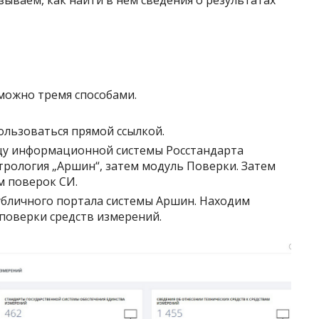
азываем, как найти в нем сведения о результатах
можно тремя способами.
ользоваться прямой ссылкой.
цу информационной системы Росстандарта
Метрология „Аршин“, затем модуль Поверки. Затем
м поверок СИ.
убличного портала системы Аршин. Находим
 поверки средств измерений.