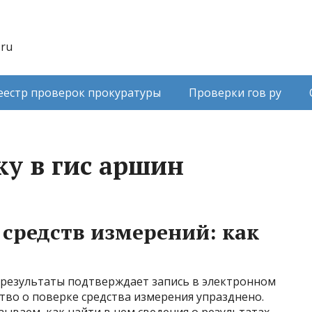
.ru
еестр проверок прокуратуры
Проверки гов ру
ку в гис аршин
 средств измерений: как
ее результаты подтверждает запись в электронном
тво о поверке средства измерения упразднено.