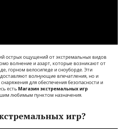
й острых ощущений от экстремальных видов
акомо волнение и азарт, которые возникают от
рде, горном велосипеде и сноуборде. Эти
 доставляют волнующие впечатления, но и
снаряжения для обеспечения безопасности и
сь есть
Магазин экстремальных игр
вашим любимым пунктом назначения.
экстремальных игр?