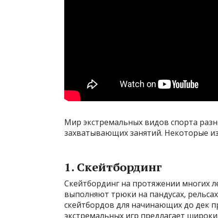
Мир экстремальных видов спорта разн
захватывающих занятий. Некоторые из
1. Скейтбординг
Скейтбординг на протяжении многих л
выполняют трюки на пандусах, рельсах
скейтбордов для начинающих до дек п
экстремальных игр предлагает широки