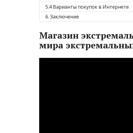
5.4 Варианты покупок в Интернете
6. Заключение
Магазин экстремаль
мира экстремальны