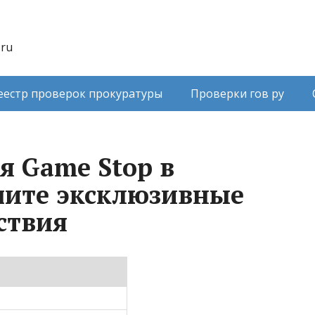
.ru
еестр проверок прокуратуры
Проверки гов ру
я Game Stop в
чите эксклюзивные
ствия