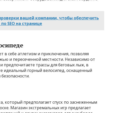
проверки вашей компании, чтобы обеспечить
 по SEO на странице
осипеде
ет в себе атлетизм и приключения, позволяя
ью и пересеченной местности. Независимо от
ли предпочитаете трассы для беговых лыж, в
те идеальный горный велосипед, оснащенный
безопасности.
, который предполагает спуск по заснеженным
оске. Магазин экстремальных игр предлагает