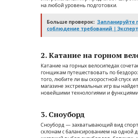
на любой уровень подготовки.
Больше проверок:
Запланируйте 
соблюдение требований | Эксперт
2. Катание на горном вел
Катание на горных велосипедах сочета
гонщикам путешествовать по бездорож
того, любите ли вы скоростной спуск и
магазине экстремальных игр вы найде
новейшими технологиями и функциями 
3. Сноуборд
Сноуборд — захватывающий вид спорта
склонам с балансированием на одной д