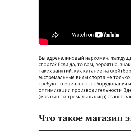
Вы адреналиновый наркоман, жаждущи
спорта? Если да, то вам, вероятно, зн
таких занятий, как катание на скейтбо
экстремальные виды спорта не только
требуют специального оборудования и 
оптимизации производительности. Зде
(магазин экстремальных игр) станет 
Что такое магазин 