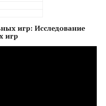
ных игр: Исследование
х игр