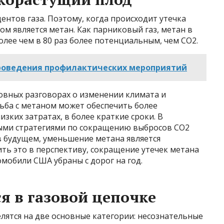
ентов газа. Поэтому, когда происходит утечка
м является метан. Как парниковый газ, метан в
олее чем в 80 раз более потенциальным, чем СО2.
роведения профилактических мероприятий
овных разговорах о изменении климата и
ьба с метаном может обеспечить более
зких затратах, в более краткие сроки. В
ыми стратегиями по сокращению выбросов CO2
в будущем, уменьшение метана является
ть это в перспективу, сокращение утечек метана
омобили США убраны с дорог на год.
я в газовой цепочке
лятся на две основные категории: несознательные