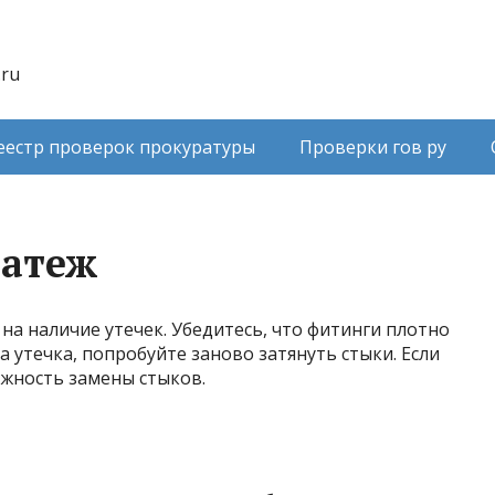
.ru
еестр проверок прокуратуры
Проверки гов ру
латеж
а наличие утечек. Убедитесь, что фитинги плотно
 утечка, попробуйте заново затянуть стыки. Если
ожность замены стыков.