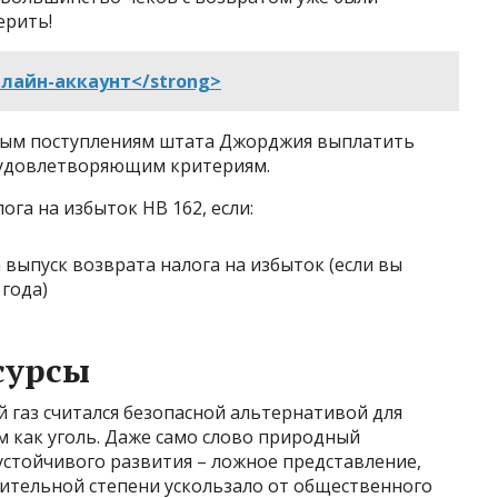
ерить!
лайн-аккаунт</strong>
вым поступлениям штата Джорджия выплатить
 удовлетворяющим критериям.
га на избыток HB 162, если:
 выпуск возврата налога на избыток (если вы
 года)
сурсы
 газ считался безопасной альтернативой для
 как уголь. Даже само слово природный
устойчивого развития – ложное представление,
чительной степени ускользало от общественного