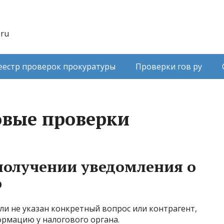
.ru
еестр проверок прокуратуры
Проверки гов ру
овые проверки
получении уведомления о
ю
если не указан конкретный вопрос или контрагент,
рмацию у налогового органа.