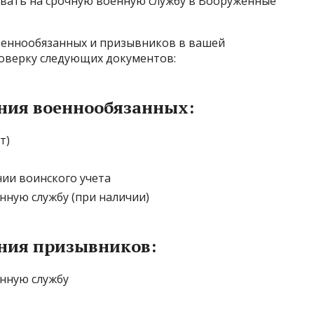
вать на срочную военную службу в Вооруженные
оеннообязанных и призывников в вашей
оверку следующих документов:
ния военнообязанных:
т)
нии воинского учета
нную службу (при наличии)
ния призывников:
енную службу