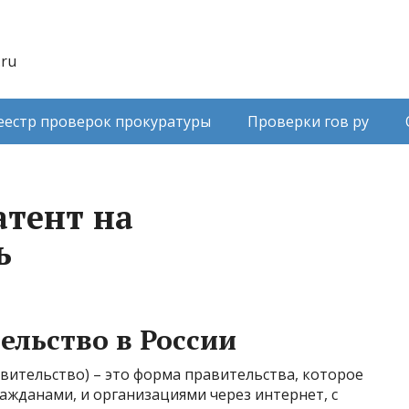
.ru
еестр проверок прокуратуры
Проверки гов ру
атент на
ь
ельство в России
вительство) – это форма правительства, которое
ражданами, и организациями через интернет, с