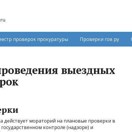
.ru
еестр проверок прокуратуры
Проверки гов ру
проведения выездных
рок
ерки
да действует мораторий на плановые проверки в
О государственном контроле (надзоре) и