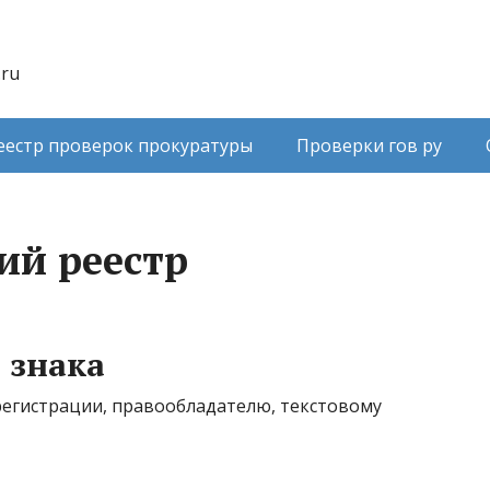
.ru
еестр проверок прокуратуры
Проверки гов ру
ий реестр
 знака
регистрации, правообладателю, текстовому