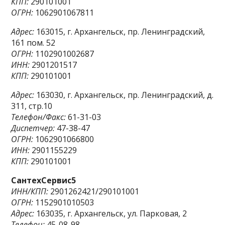
КПП:
290101001
ОГРН:
1062901067811
Адрес:
163015, г. Архангельск, пр. Ленинградский,
161 пом. 52
ОГРН:
1102901002687
ИНН:
2901201517
КПП:
290101001
Адрес:
163030, г. Архангельск, пр. Ленинградский, д.
311, стр.10
Телефон/Факс:
61-31-03
Диспетчер:
47-38-47
ОГРН:
1062901066800
ИНН:
2901155229
КПП:
290101001
СантехСервис5
ИНН/КПП:
2901262421/290101001
ОГРН:
1152901010503
Адрес:
163035, г. Архангельск, ул. Парковая, 2
Телефон:
45-08-98