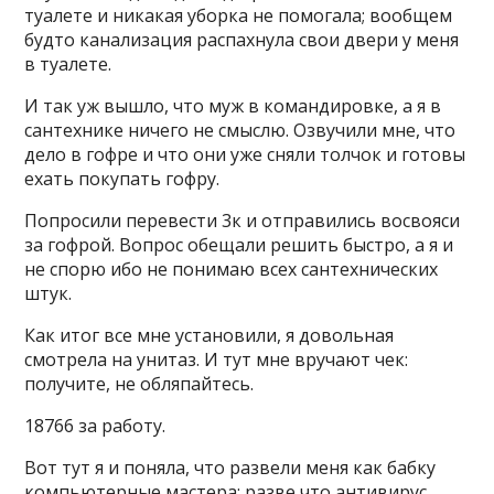
туалете и никакая уборка не помогала; вообщем
будто канализация распахнула свои двери у меня
в туалете.
И так уж вышло, что муж в командировке, а я в
сантехнике ничего не смыслю. Озвучили мне, что
дело в гофре и что они уже сняли толчок и готовы
ехать покупать гофру.
Попросили перевести 3к и отправились восвояси
за гофрой. Вопрос обещали решить быстро, а я и
не спорю ибо не понимаю всех сантехнических
штук.
Как итог все мне установили, я довольная
смотрела на унитаз. И тут мне вручают чек:
получите, не обляпайтесь.
18766 за работу.
Вот тут я и поняла, что развели меня как бабку
компьютерные мастера: разве что антивирус